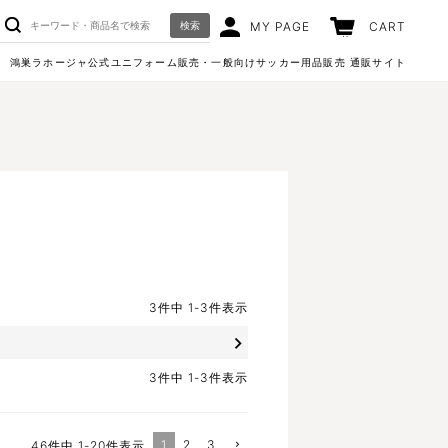
検索
MY PAGE
CART
鴻巣ラホージャ公式ユニフォーム販売・一般向けサッカー用品販売 通販サイト
3
件中
1
-
3
件表示
3
件中
1
-
3
件表示
1
2
3
46
件中
1
-
20
件表示