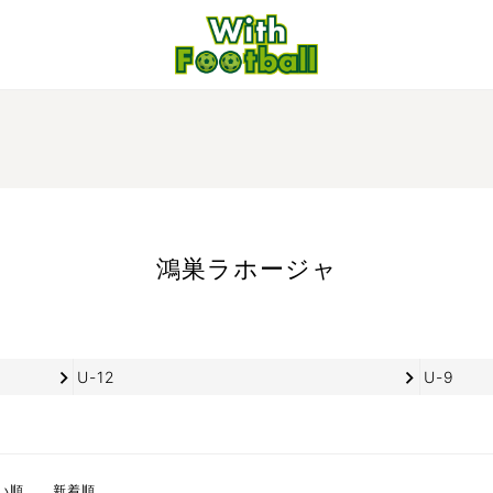
鴻巣ラホージャ
U-12
U-9
い順
新着順