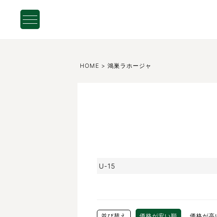
HOME
鴻巣ラホージャ
U-15
並び替え
価格が安い順
価格が高