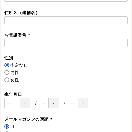
必
須
住所３（建物名）
)
お電話番号
(
必
須
性別
)
指定なし
男性
女性
生年月日
メールマガジンの購読
(
可