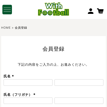
MY PAGE
HOME
会員登録
会員登録
下記の内容をご入力の上、お進みください。
氏名
(
必
須
氏名（フリガナ）
)
(
必