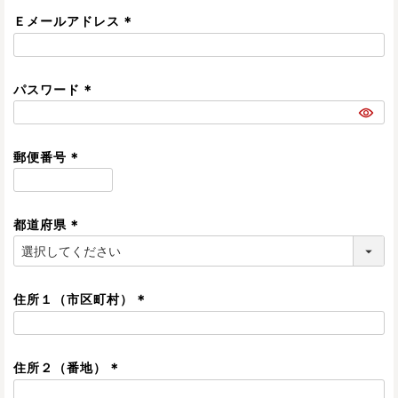
須
Ｅメールアドレス
)
(
必
須
パスワード
)
(
必
須
郵便番号
)
(
必
須
都道府県
)
(
必
須
住所１（市区町村）
)
(
必
須
住所２（番地）
)
(