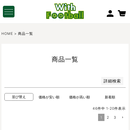
並び順
新着順
登録順
MY PAGE
価格が安い順
価格が高い順
HOME
商品一覧
優先度順
レビュー順
キーワードヒット順
商品一覧
検索
詳細検索
並び替え
価格が安い順
価格が高い順
新着順
46
件中
1
-
20
件表示
1
2
3